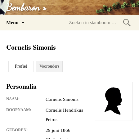
Bembaron »
Spring
Menu
naar
Zoeke
inhoud
in
Cornelis Simonis
stam
Profiel
Voorouders
Personalia
NAAM:
Cornelis Simonis
DOOPNAAM:
Cornelis Hendrikus
Petrus
GEBOREN:
29 juni 1866