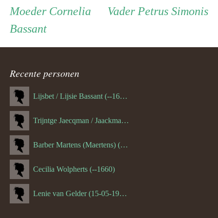
Persoon
Moeder
Vader
Moeder
Cornelia
Vader
Petrus Simonis
Bassant
ouder
navigatie
Recente personen
Lijsbet / Lijsie Bassant (--1687)
Trijntge Jaecqman / Jaackman (--1651)
Barber Martens (Maertens) (--1658)
Cecilia Wolpherts (--1660)
Lenie van Gelder (15-05-1970)