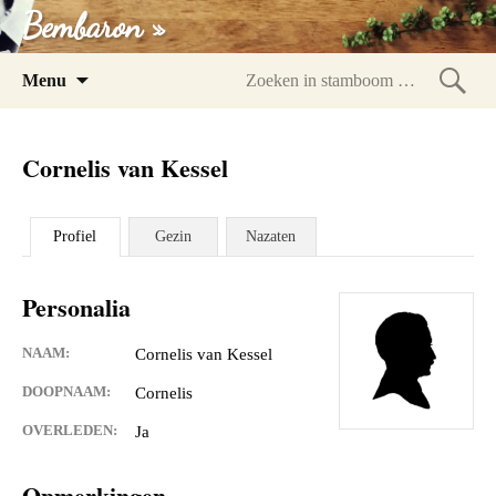
Bembaron »
Spring
Menu
naar
Zoeke
inhoud
in
Cornelis van Kessel
stam
Profiel
Gezin
Nazaten
Personalia
NAAM:
Cornelis van Kessel
DOOPNAAM:
Cornelis
OVERLEDEN:
Ja
Opmerkingen