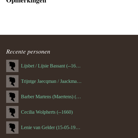
Recente personen
Lijsbet / Lijsie Bassant (--1687)
Trijntge Jaecqman / Jaackman (--1651)
Barber Martens (Maertens) (--1658)
Cecilia Wolpherts (--1660)
Lenie van Gelder (15-05-1970)