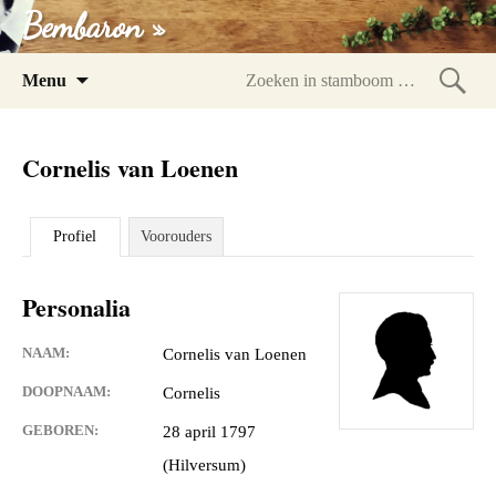
Bembaron »
Spring
Menu
naar
Zoeke
inhoud
in
Cornelis van Loenen
stam
Profiel
Voorouders
Personalia
NAAM:
Cornelis van Loenen
DOOPNAAM:
Cornelis
GEBOREN:
28 april 1797
(Hilversum)