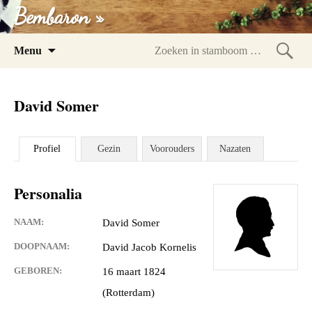
Bembaron »
Spring
Menu
naar
Zoeke
inhoud
in
David Somer
stam
Profiel
Gezin
Voorouders
Nazaten
Personalia
NAAM:
David Somer
DOOPNAAM:
David Jacob Kornelis
GEBOREN:
16 maart 1824
(Rotterdam)