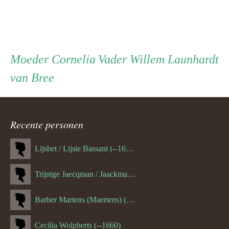
Persoon
Moeder
Vader
Moeder
Cornelia
Vader
Willem Launhardt
van Bree
ouder
navigatie
Recente personen
Lijsbet / Lijsie Bassant (--1687)
Trijntge Jaecqman / Jaackman (--1651)
Barber Martens (Maertens) (--1658)
Cecilia Wolpherts (--1660)