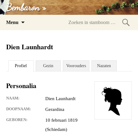
Bembaron »
Spring
Menu
naar
Zoeke
inhoud
in
Dien Launhardt
stam
Profiel
Gezin
Voorouders
Nazaten
Personalia
NAAM:
Dien Launhardt
DOOPNAAM:
Gerardina
GEBOREN:
10 februari 1819
(Schiedam)