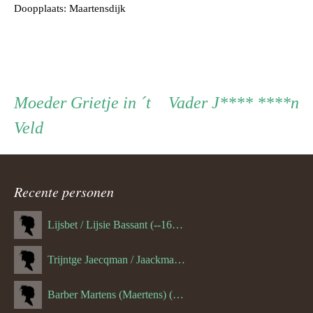
Doopplaats: Maartensdijk
Persoon
Moeder
Vader
Moeder
Grietje in ´t
Vader
J**** ****n
Veld
ouder
navigatie
Recente personen
Lijsbet / Lijsie Bassant (--1687)
Trijntge Jaecqman / Jaackman (--1651)
Barber Martens (Maertens) (--1658)