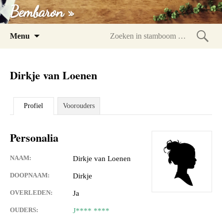
Bembaron »
Spring
Menu
naar
Zoeke
inhoud
in
Dirkje van Loenen
stam
Profiel
Voorouders
Personalia
NAAM:
Dirkje van Loenen
DOOPNAAM:
Dirkje
OVERLEDEN:
Ja
OUDERS:
J**** ****