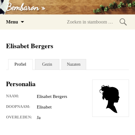
Bembaron »
Spring
Menu
naar
Zoeke
inhoud
in
Elisabet Bergers
stam
Profiel
Gezin
Nazaten
Personalia
NAAM:
Elisabet Bergers
DOOPNAAM:
Elisabet
OVERLEDEN:
Ja