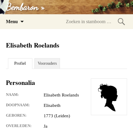
Bembaron »
Spring
Menu
naar
Zoeke
inhoud
in
Elisabeth Roelands
stam
Profiel
Voorouders
Personalia
NAAM:
Elisabeth Roelands
DOOPNAAM:
Elisabeth
GEBOREN:
1773 (Leiden)
OVERLEDEN:
Ja