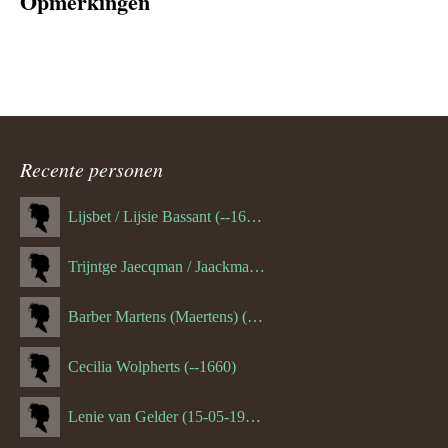
Opmerkingen
Recente personen
Lijsbet / Lijsie Bassant (--1687)
Trijntge Jaecqman / Jaackman (--1651)
Barber Martens (Maertens) (--1658)
Cecilia Wolpherts (--1660)
Lenie van Gelder (15-05-1970)