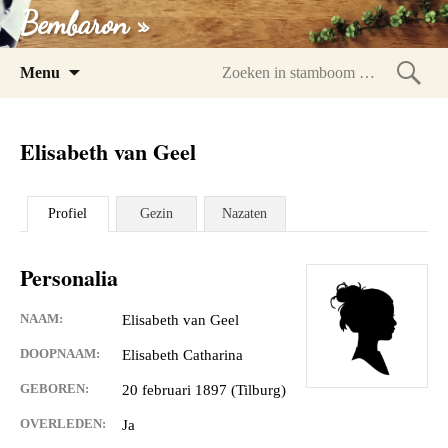
Bembaron »
Spring
Menu
naar
Zoeke
inhoud
in
Elisabeth van Geel
stam
Profiel
Gezin
Nazaten
Personalia
NAAM:
Elisabeth van Geel
DOOPNAAM:
Elisabeth Catharina
GEBOREN:
20 februari 1897 (Tilburg)
OVERLEDEN:
Ja