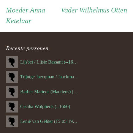
Persoon
Moeder
Vader
Moeder
Anna
Vader
Wilhelmus Otten
Ketelaar
ouder
navigatie
Recente personen
Lijsbet / Lijsie Bassant (--1687)
Trijntge Jaecqman / Jaackman (--1651)
Barber Martens (Maertens) (--1658)
Cecilia Wolpherts (--1660)
Lenie van Gelder (15-05-1970)