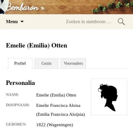
Bembaron »
Spring
Menu
naar
Zoeke
inhoud
in
Emelie (Emilia) Otten
stam
Profiel
Gezin
Voorouders
Personalia
NAAM:
Emelie (Emilia) Otten
DOOPNAAM:
Emelie Francisca Aloisa
(Emilia Francisca Aloijsia)
GEBOREN:
1822 (Wageningen)