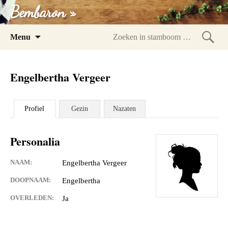
Bembaron »
Spring
Menu
naar
Zoeke
inhoud
in
Engelbertha Vergeer
stam
Profiel
Gezin
Nazaten
Personalia
NAAM:
Engelbertha Vergeer
DOOPNAAM:
Engelbertha
OVERLEDEN:
Ja