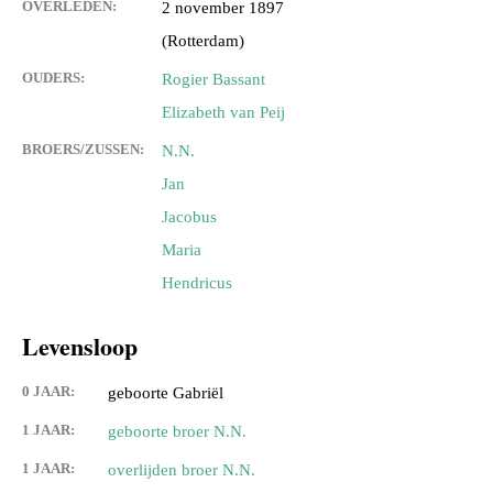
OVERLEDEN:
2 november 1897
(Rotterdam)
OUDERS:
Rogier Bassant
Elizabeth van Peij
BROERS/ZUSSEN:
N.N.
Jan
Jacobus
Maria
Hendricus
Levensloop
0 JAAR:
geboorte Gabriël
1 JAAR:
geboorte broer N.N.
1 JAAR:
overlijden broer N.N.