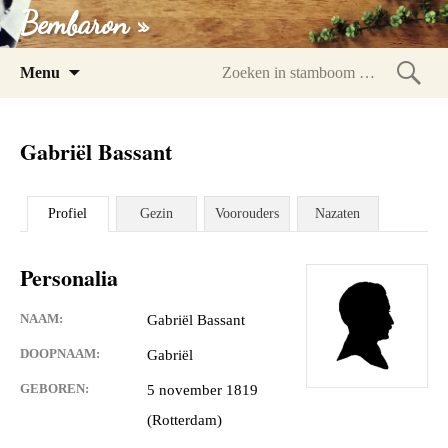
Bembaron »
Spring
Menu
naar
Zoeke
inhoud
in
Gabriël Bassant
stam
Profiel
Gezin
Voorouders
Nazaten
Personalia
NAAM:
Gabriël Bassant
DOOPNAAM:
Gabriël
GEBOREN:
5 november 1819
(Rotterdam)