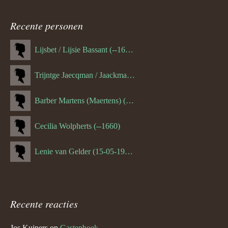
navigatie
Recente personen
Lijsbet / Lijsie Bassant (--1687)
Trijntge Jaecqman / Jaackman (--1651)
Barber Martens (Maertens) (--1658)
Cecilia Wolpherts (--1660)
Lenie van Gelder (15-05-1970)
Recente reacties
Jos Kuipers
op
Gastenboek