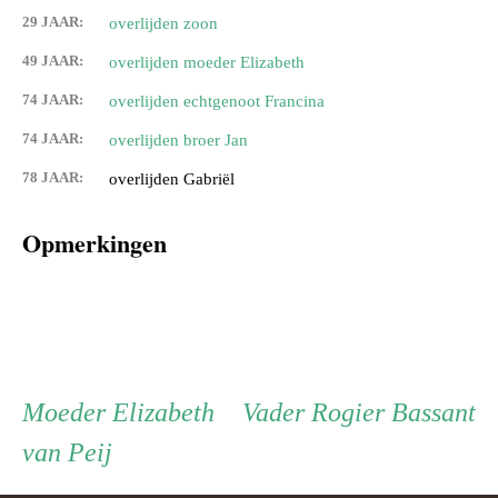
29 JAAR:
overlijden zoon
49 JAAR:
overlijden moeder Elizabeth
74 JAAR:
overlijden echtgenoot Francina
74 JAAR:
overlijden broer Jan
78 JAAR:
overlijden Gabriël
Opmerkingen
Persoon
Moeder
Vader
Moeder
Elizabeth
Vader
Rogier Bassant
van Peij
ouder