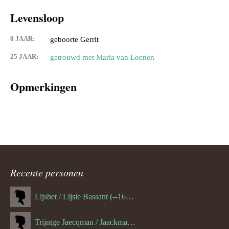
Levensloop
0 JAAR:
geboorte Gerrit
25 JAAR:
getrouwd met Maria van Loenen
Opmerkingen
Recente personen
Lijsbet / Lijsie Bassant (--1687)
Trijntge Jaecqman / Jaackman (--1651)