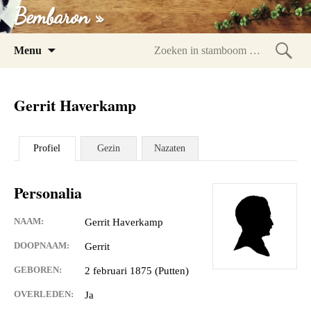
Bembaron »
Spring
Menu
naar
Zoeke
inhoud
in
Gerrit Haverkamp
stam
Profiel
Gezin
Nazaten
Personalia
NAAM:
Gerrit Haverkamp
DOOPNAAM:
Gerrit
GEBOREN:
2 februari 1875 (Putten)
OVERLEDEN:
Ja