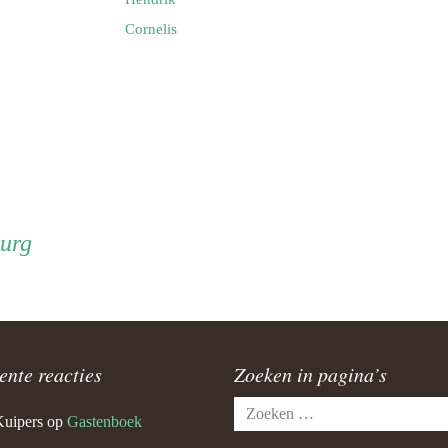
Cornelis
urg
ente reacties
Zoeken in pagina’s
Zoeken
Kuipers
op
Gastenboek
naar: