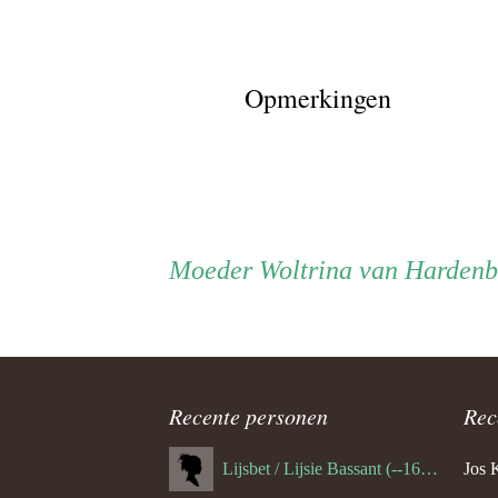
Opmerkingen
Persoon
Moeder
Moeder
Woltrina van Hardenb
ouder
navigatie
Recente personen
Rec
Lijsbet / Lijsie Bassant (--1687)
Jos 