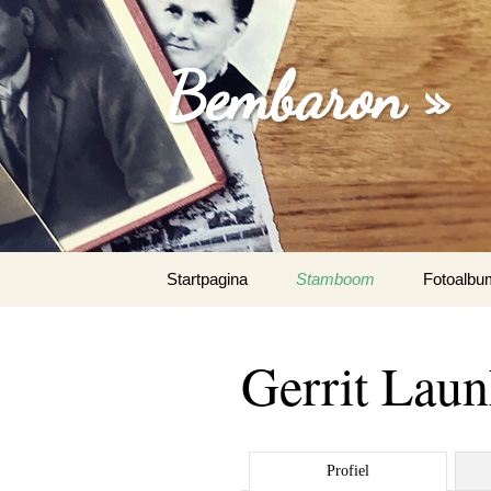
Bembaron »
Spring
Startpagina
Stamboom
Fotoalbu
naar
inhoud
Gerrit Laun
Profiel