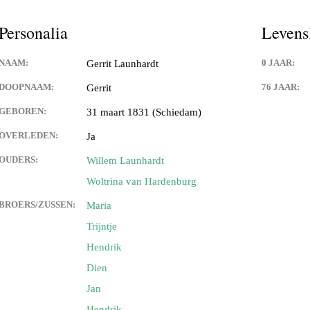
Personalia
Levens
NAAM:
0 JAAR:
Gerrit Launhardt
DOOPNAAM:
76 JAAR:
Gerrit
GEBOREN:
31 maart 1831 (Schiedam)
OVERLEDEN:
Ja
OUDERS:
Willem Launhardt
Woltrina van Hardenburg
BROERS/ZUSSEN:
Maria
Trijntje
Hendrik
Dien
Jan
Hendrik