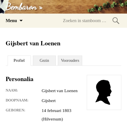
Bembaron »
Spring
Menu
naar
Zoeke
inhoud
in
Gijsbert van Loenen
stam
Profiel
Gezin
Voorouders
Personalia
NAAM:
Gijsbert van Loenen
DOOPNAAM:
Gijsbert
GEBOREN:
14 februari 1803
(Hilversum)