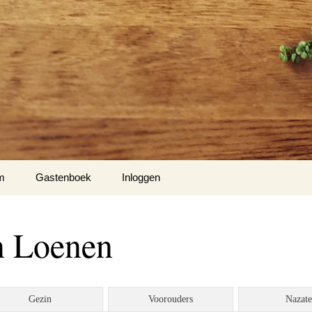
m
Gastenboek
Inloggen
n Loenen
Gezin
Voorouders
Nazat