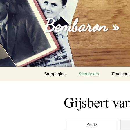
Bembaron »
Spring
Startpagina
Stamboom
Fotoalbu
naar
inhoud
Gijsbert va
Profiel