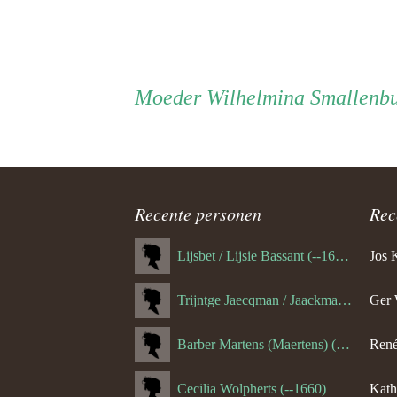
Persoon
Moeder
Moeder
Wilhelmina Smallenb
ouder
navigatie
Recente personen
Rec
Lijsbet / Lijsie Bassant (--1687)
Jos 
Trijntge Jaecqman / Jaackman (--1651)
Ger 
Barber Martens (Maertens) (--1658)
René
Cecilia Wolpherts (--1660)
Kath