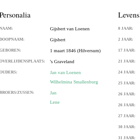
Personalia
Levens
NAAM:
0 JAAR:
Gijsbert van Loenen
DOOPNAAM:
2 JAAR:
Gijsbert
GEBOREN:
17 JAAR:
1 maart 1846 (Hilversum)
OVERLIJDENSPLAATS:
21 JAAR:
's Graveland
OUDERS:
24 JAAR:
Jan van Loenen
Wilhelmina Smallenburg
25 JAAR:
BROERS/ZUSSEN:
Jan
26 JAAR:
Lene
26 JAAR:
27 JAAR:
30 JAAR:
31 JAAR: