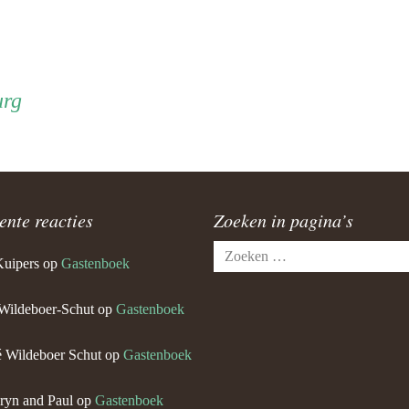
urg
ente reacties
Zoeken in pagina’s
Zoeken
Kuipers
op
Gastenboek
naar:
Wildeboer-Schut
op
Gastenboek
 Wildeboer Schut
op
Gastenboek
ryn and Paul
op
Gastenboek