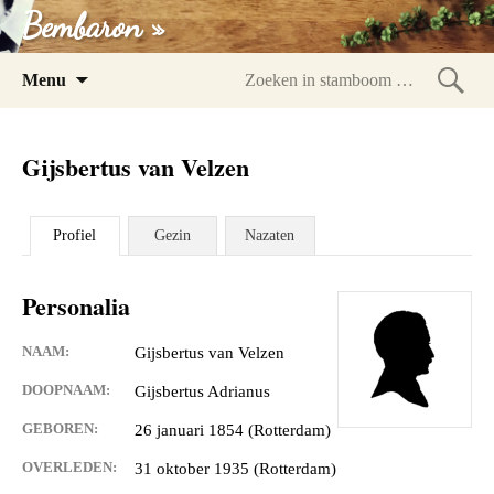
Bembaron »
Spring
Menu
naar
Zoeke
inhoud
in
Gijsbertus van Velzen
stam
Profiel
Gezin
Nazaten
Personalia
NAAM:
Gijsbertus van Velzen
DOOPNAAM:
Gijsbertus Adrianus
GEBOREN:
26 januari 1854 (Rotterdam)
OVERLEDEN:
31 oktober 1935 (Rotterdam)