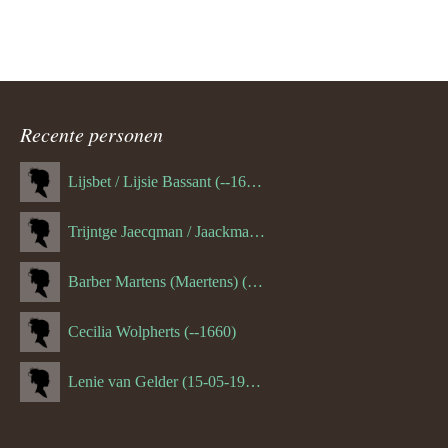
Recente personen
Lijsbet / Lijsie Bassant (--1687)
Trijntge Jaecqman / Jaackman (--1651)
Barber Martens (Maertens) (--1658)
Cecilia Wolpherts (--1660)
Lenie van Gelder (15-05-1970)