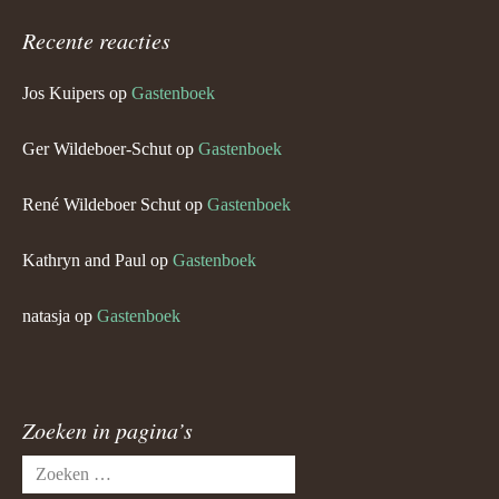
Recente reacties
Jos Kuipers
op
Gastenboek
Ger Wildeboer-Schut
op
Gastenboek
René Wildeboer Schut
op
Gastenboek
Kathryn and Paul
op
Gastenboek
natasja
op
Gastenboek
Zoeken in pagina’s
Zoeken
naar: