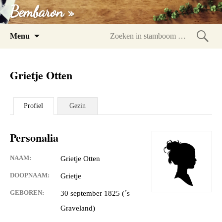
Bembaron »
Spring
Menu
naar
Zoeke
inhoud
in
Grietje Otten
stam
Profiel
Gezin
Personalia
NAAM:
Grietje Otten
DOOPNAAM:
Grietje
GEBOREN:
30 september 1825 (´s
Graveland)