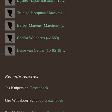
Lijsbet / Lijsie Bassant (--1687)
Trijntge Jaecqman / Jaackman (--1651)
Barber Martens (Maertens) (--1658)
Cecilia Wolpherts (--1660)
Lenie van Gelder (15-05-1970)
Recente reacties
Jos Kuipers
op
Gastenboek
Ger Wildeboer-Schut
op
Gastenboek