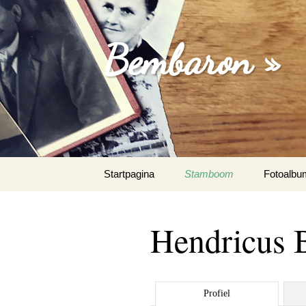
Bembaron »
Spring
Startpagina
Stamboom
Fotoalbu
naar
inhoud
Hendricus 
Profiel