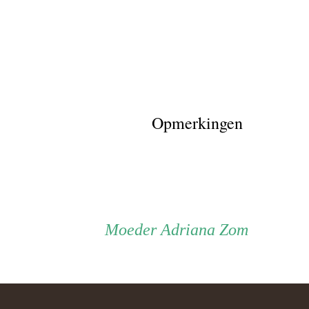
Opmerkingen
Persoon
Moeder
Moeder
Adriana Zom
ouder