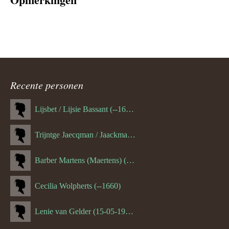
Recente personen
Lijsbet / Lijsie Bassant (--1687)
Trijntge Jaecqman / Jaackman (--1651)
Barber Martens (Maertens) (--1658)
Cecilia Wolpherts (--1660)
Lenie van Gelder (15-05-1970)