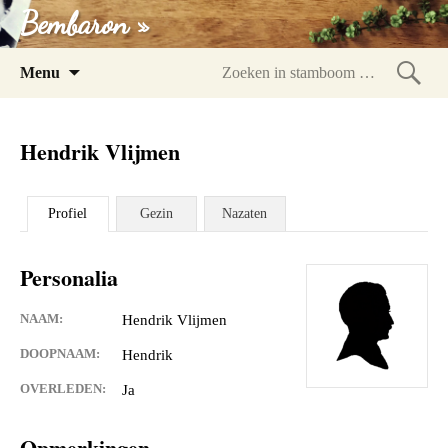
Bembaron »
Spring
Menu
naar
Zoeke
inhoud
in
Hendrik Vlijmen
stam
Profiel
Gezin
Nazaten
Personalia
NAAM:
Hendrik Vlijmen
DOOPNAAM:
Hendrik
OVERLEDEN:
Ja
Opmerkingen