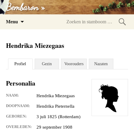
Bembaron »
Spring
Menu
naar
Zoeke
inhoud
in
Hendrika Miezegaas
stam
Profiel
Gezin
Voorouders
Nazaten
Personalia
NAAM:
Hendrika Miezegaas
DOOPNAAM:
Hendrika Pieternella
GEBOREN:
3 juli 1825 (Rotterdam)
OVERLEDEN:
29 september 1908