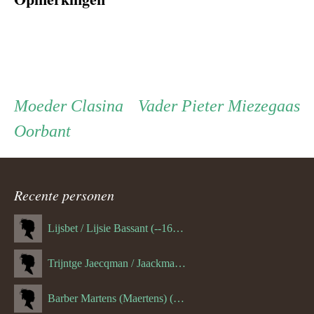
Persoon
Moeder
Vader
Moeder
Clasina
Vader
Pieter Miezegaas
Oorbant
ouder
navigatie
Recente personen
Lijsbet / Lijsie Bassant (--1687)
Trijntge Jaecqman / Jaackman (--1651)
Barber Martens (Maertens) (--1658)