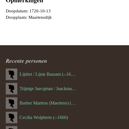
Doopdatum: 1726-10-13
Doopplaats: Maartensdijk
Recente personen
Lijsbet / Lijsie Bassant (--1687)
Trijntge Jaecqman / Jaackman (--1651)
Barber Martens (Maertens) (--1658)
Cecilia Wolpherts (--1660)