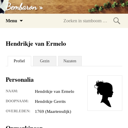
Bembaron »
Spring
Menu
naar
Zoeke
inhoud
in
Hendrikje van Ermelo
stam
Profiel
Gezin
Nazaten
Personalia
NAAM:
Hendrikje van Ermelo
DOOPNAAM:
Hendrikje Gerrits
OVERLEDEN:
1769 (Maartensdijk)
Opmerkingen