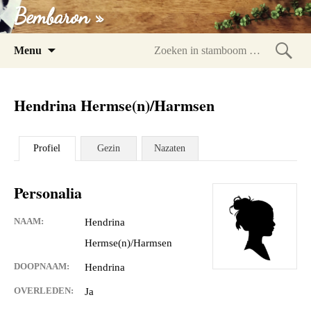
Bembaron »
Spring
Menu
naar
Zoeke
inhoud
in
Hendrina Hermse(n)/Harmsen
stam
Profiel
Gezin
Nazaten
Personalia
NAAM:
Hendrina
Hermse(n)/Harmsen
DOOPNAAM:
Hendrina
OVERLEDEN:
Ja