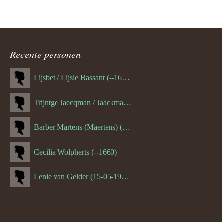
Recente personen
Lijsbet / Lijsie Bassant (--1687)
Trijntge Jaecqman / Jaackman (--1651)
Barber Martens (Maertens) (--1658)
Cecilia Wolpherts (--1660)
Lenie van Gelder (15-05-1970)