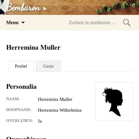
Bembaron »
Spring
Menu
naar
Zoeke
inhoud
in
Herremina Muller
stam
Profiel
Gezin
Personalia
NAAM:
Herremina Muller
DOOPNAAM:
Herremina Wilhelmina
OVERLEDEN:
Ja
Opmerkingen