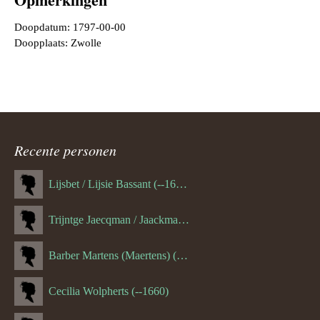
Doopdatum: 1797-00-00
Doopplaats: Zwolle
Recente personen
Lijsbet / Lijsie Bassant (--1687)
Trijntge Jaecqman / Jaackman (--1651)
Barber Martens (Maertens) (--1658)
Cecilia Wolpherts (--1660)