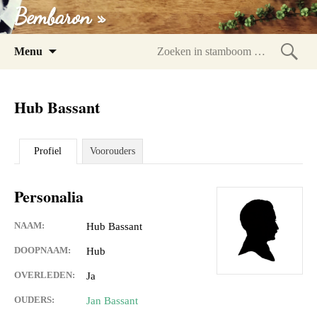
Bembaron »
Spring
Menu
naar
Zoeke
inhoud
in
Hub Bassant
stam
Profiel
Voorouders
Personalia
NAAM:
Hub Bassant
DOOPNAAM:
Hub
OVERLEDEN:
Ja
OUDERS:
Jan Bassant