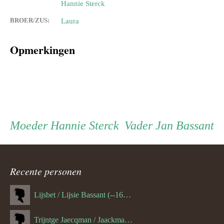
Hannie Sterck
BROER/ZUS:
Laura
Opmerkingen
Persoon
Moeder
Vader
Moeder
Hannie Sterck
Vader
Jan Bassant
ouder
Recente personen
navigatie
Lijsbet / Lijsie Bassant (--1687)
Trijntge Jaecqman / Jaackman (--1651)