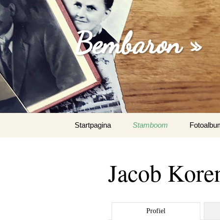
Bembaron »
Spring
Startpagina
Stamboom
Fotoalbu
naar
inhoud
Jacob Kore
Profiel