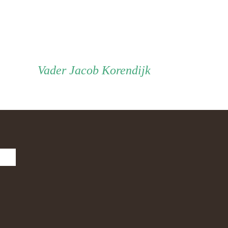
Vader
Vader
Jacob Korendijk