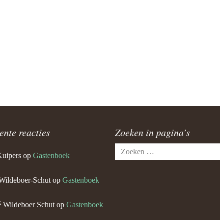
ente reacties
Zoeken in pagina’s
Zoeken
Kuipers
op
Gastenboek
naar:
Wildeboer-Schut
op
Gastenboek
 Wildeboer Schut
op
Gastenboek