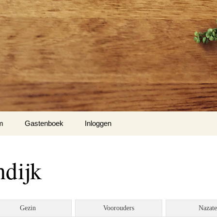
m
Gastenboek
Inloggen
ndijk
Gezin
Voorouders
Nazat