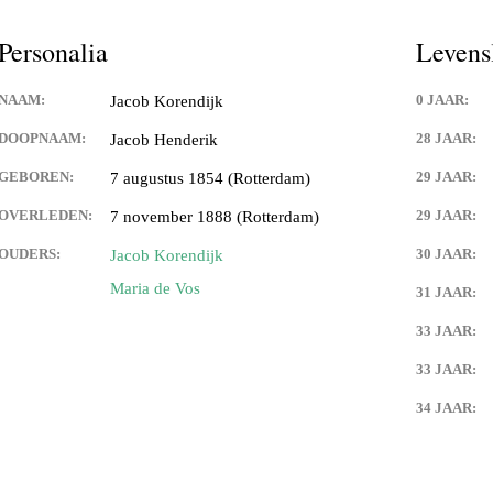
Personalia
Levens
NAAM:
0 JAAR:
Jacob Korendijk
DOOPNAAM:
28 JAAR:
Jacob Henderik
GEBOREN:
29 JAAR:
7 augustus 1854 (Rotterdam)
OVERLEDEN:
29 JAAR:
7 november 1888 (Rotterdam)
OUDERS:
30 JAAR:
Jacob Korendijk
Maria de Vos
31 JAAR:
33 JAAR:
33 JAAR:
34 JAAR: