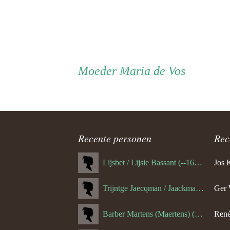
Persoon
Moeder
Moeder
Maria de Vos
ouder
navigatie
Recente personen
Rec
Lijsbet / Lijsie Bassant (--1687)
Jos 
Trijntge Jaecqman / Jaackman (--1651)
Ger 
Barber Martens (Maertens) (--1658)
René