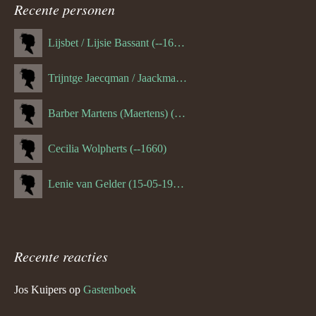
navigatie
Recente personen
Lijsbet / Lijsie Bassant (--1687)
Trijntge Jaecqman / Jaackman (--1651)
Barber Martens (Maertens) (--1658)
Cecilia Wolpherts (--1660)
Lenie van Gelder (15-05-1970)
Recente reacties
Jos Kuipers
op
Gastenboek