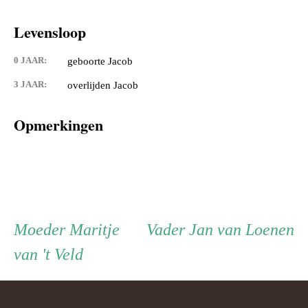
Levensloop
0 JAAR:
geboorte Jacob
3 JAAR:
overlijden Jacob
Opmerkingen
Persoon
Moeder
Vader
Moeder
Maritje
Vader
Jan van Loenen
van 't Veld
ouder