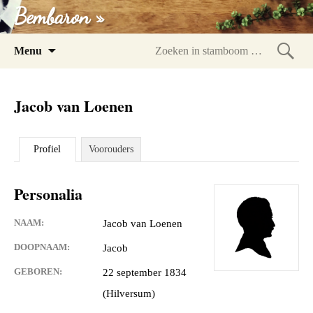
Bembaron »
Spring
Menu
naar
Zoeke
inhoud
in
Jacob van Loenen
stam
Profiel
Voorouders
Personalia
NAAM:
Jacob van Loenen
DOOPNAAM:
Jacob
GEBOREN:
22 september 1834
(Hilversum)