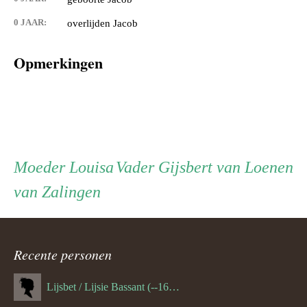
0 JAAR:
overlijden Jacob
Opmerkingen
Persoon
Moeder
Vader
Moeder
Louisa
Vader
Gijsbert van Loenen
van Zalingen
ouder
navigatie
Recente personen
Lijsbet / Lijsie Bassant (--1687)