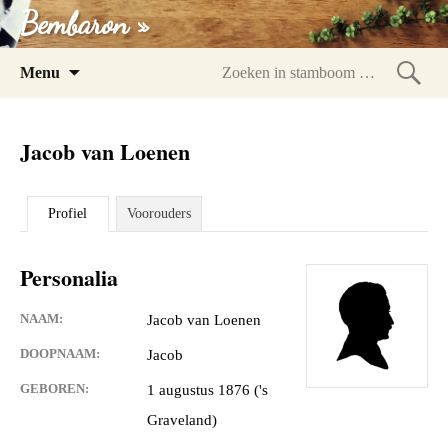
Bembaron »
Spring
Menu
naar
Zoeke
inhoud
in
Jacob van Loenen
stam
Profiel
Voorouders
Personalia
NAAM:
Jacob van Loenen
DOOPNAAM:
Jacob
GEBOREN:
1 augustus 1876 ('s
Graveland)