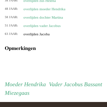
38 JAAR:
overlijden zus Helena
48 JAAR:
overlijden moeder Hendrika
50 JAAR:
overlijden dochter Martina
51 JAAR:
overlijden vader Jacobus
63 JAAR:
overlijden Jacoba
Opmerkingen
Persoon
Moeder
Vader
Moeder
Hendrika
Vader
Jacobus Bassant
Miezegaas
ouder