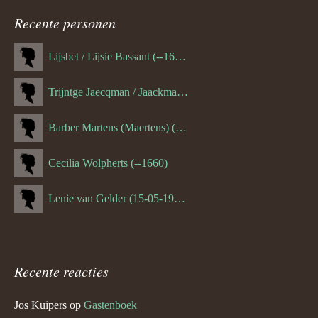
navigatie
Recente personen
Lijsbet / Lijsie Bassant (--1687)
Trijntge Jaecqman / Jaackman (--1651)
Barber Martens (Maertens) (--1658)
Cecilia Wolpherts (--1660)
Lenie van Gelder (15-05-1970)
Recente reacties
Jos Kuipers
op
Gastenboek