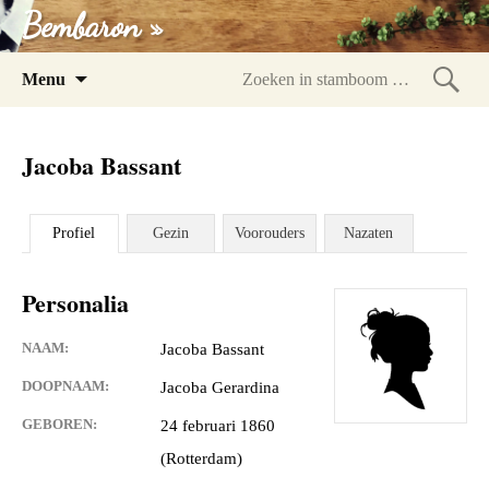
Bembaron »
Spring
Menu
naar
Zoeke
inhoud
in
Jacoba Bassant
stam
Profiel
Gezin
Voorouders
Nazaten
Personalia
NAAM:
Jacoba Bassant
DOOPNAAM:
Jacoba Gerardina
GEBOREN:
24 februari 1860
(Rotterdam)