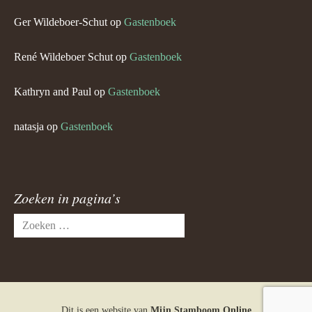
Ger Wildeboer-Schut
op
Gastenboek
René Wildeboer Schut
op
Gastenboek
Kathryn and Paul
op
Gastenboek
natasja
op
Gastenboek
Zoeken in pagina’s
Zoeken
naar:
Dit is een website van
Mijn Stamboom Online