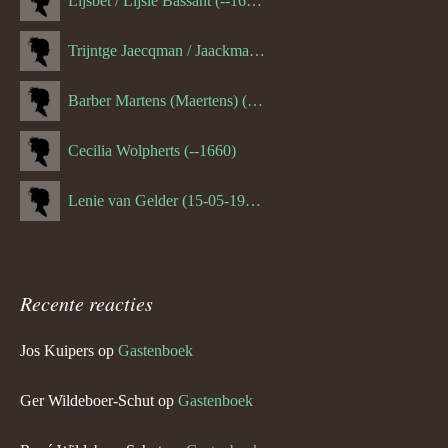
Lijsbet / Lijsie Bassant (--1687)
Trijntge Jaecqman / Jaackman (--1651)
Barber Martens (Maertens) (--1658)
Cecilia Wolpherts (--1660)
Lenie van Gelder (15-05-1970)
Recente reacties
Jos Kuipers
op
Gastenboek
Ger Wildeboer-Schut
op
Gastenboek