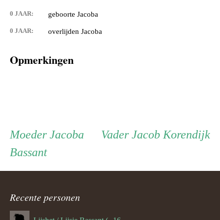
0 JAAR:
geboorte Jacoba
0 JAAR:
overlijden Jacoba
Opmerkingen
Persoon
Moeder
Vader
Moeder
Jacoba
Vader
Jacob Korendijk
Bassant
ouder
navigatie
Recente personen