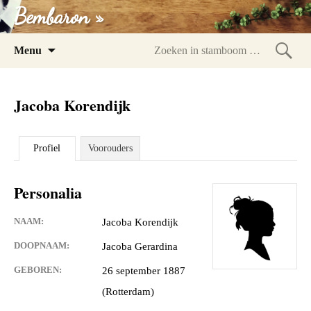
Bembaron »
Spring
Menu
naar
Zoeke
inhoud
in
Jacoba Korendijk
stam
Profiel
Voorouders
Personalia
NAAM:
Jacoba Korendijk
DOOPNAAM:
Jacoba Gerardina
GEBOREN:
26 september 1887
(Rotterdam)