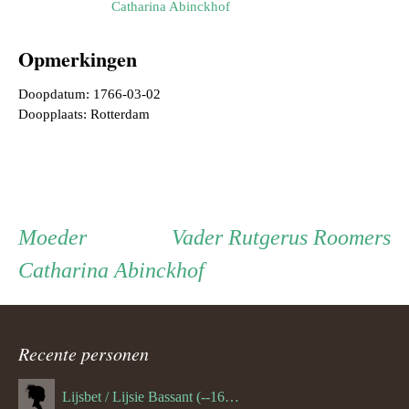
Catharina Abinckhof
Opmerkingen
Doopdatum: 1766-03-02
Doopplaats: Rotterdam
Persoon
Moeder
Vader
Moeder
Vader
Rutgerus Roomers
Catharina Abinckhof
ouder
navigatie
Recente personen
Lijsbet / Lijsie Bassant (--1687)