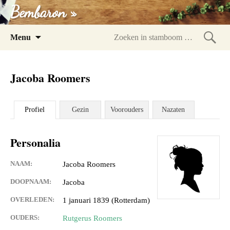
Bembaron »
Spring
Menu
naar
Zoeke
inhoud
in
Jacoba Roomers
stam
Profiel
Gezin
Voorouders
Nazaten
Personalia
NAAM:
Jacoba Roomers
DOOPNAAM:
Jacoba
OVERLEDEN:
1 januari 1839 (Rotterdam)
OUDERS:
Rutgerus Roomers