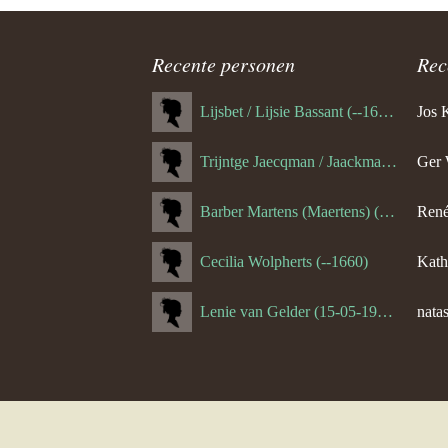
Recente personen
Rec
Lijsbet / Lijsie Bassant (--1687)
Jos 
Trijntge Jaecqman / Jaackman (--1651)
Ger 
Barber Martens (Maertens) (--1658)
René
Cecilia Wolpherts (--1660)
Kath
Lenie van Gelder (15-05-1970)
natas