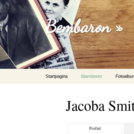
Bembaron »
Spring
Startpagina
Stamboom
Fotoalbu
naar
inhoud
Jacoba Smi
Profiel