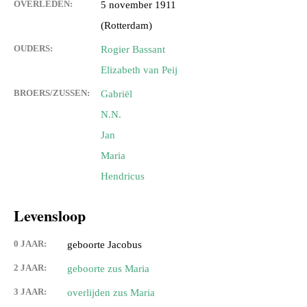
OVERLEDEN:
5 november 1911
(Rotterdam)
OUDERS:
Rogier Bassant
Elizabeth van Peij
BROERS/ZUSSEN:
Gabriël
N.N.
Jan
Maria
Hendricus
Levensloop
0 JAAR:
geboorte Jacobus
2 JAAR:
geboorte zus Maria
3 JAAR:
overlijden zus Maria