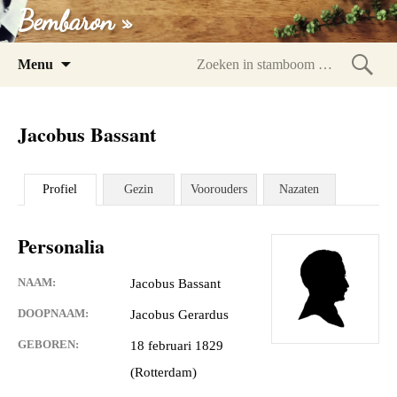
Bembaron »
Spring
Menu
naar
Zoeke
inhoud
in
Jacobus Bassant
stam
Profiel
Gezin
Voorouders
Nazaten
Personalia
NAAM:
Jacobus Bassant
DOOPNAAM:
Jacobus Gerardus
GEBOREN:
18 februari 1829
(Rotterdam)