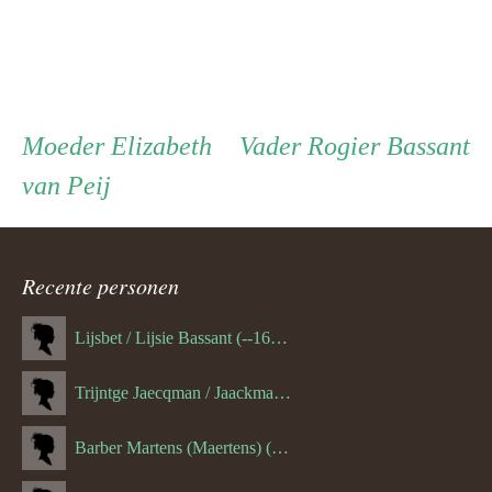
Persoon
Moeder
Vader
Moeder
Elizabeth
Vader
Rogier Bassant
van Peij
ouder
navigatie
Recente personen
Lijsbet / Lijsie Bassant (--1687)
Trijntge Jaecqman / Jaackman (--1651)
Barber Martens (Maertens) (--1658)