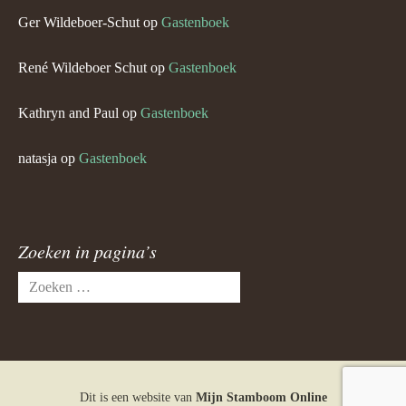
Ger Wildeboer-Schut
op
Gastenboek
René Wildeboer Schut
op
Gastenboek
Kathryn and Paul
op
Gastenboek
natasja
op
Gastenboek
Zoeken in pagina’s
Zoeken
naar:
Dit is een website van
Mijn Stamboom Online