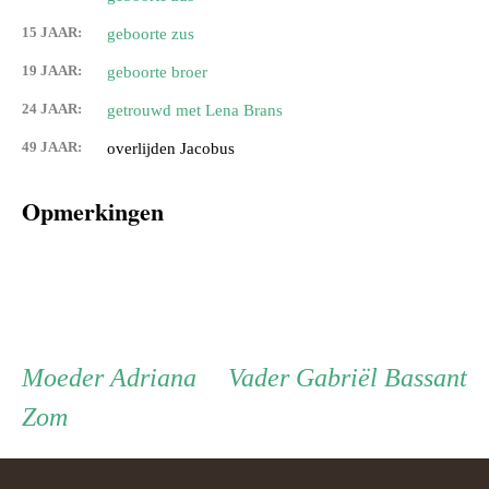
15 JAAR:
geboorte zus
19 JAAR:
geboorte broer
24 JAAR:
getrouwd met Lena Brans
49 JAAR:
overlijden Jacobus
Opmerkingen
Persoon
Moeder
Vader
Moeder
Adriana
Vader
Gabriël Bassant
Zom
ouder