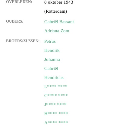
OVERLEDEN:
8 oktober 1943
(Rotterdam)
OUDERS:
Gabriël Bassant
Adriana Zom
BROERS/ZUSSEN:
Petrus
Hendrik
Johanna
Gabriël
Hendricus
L**** ****
C**** ****
J**** ****
H**** ****
A**** ****