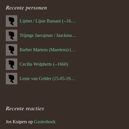
navigatie
Recente personen
Lijsbet / Lijsie Bassant (--1687)
Trijntge Jaecqman / Jaackman (--1651)
Barber Martens (Maertens) (--1658)
Cecilia Wolpherts (--1660)
Lenie van Gelder (15-05-1970)
Recente reacties
Jos Kuipers
op
Gastenboek