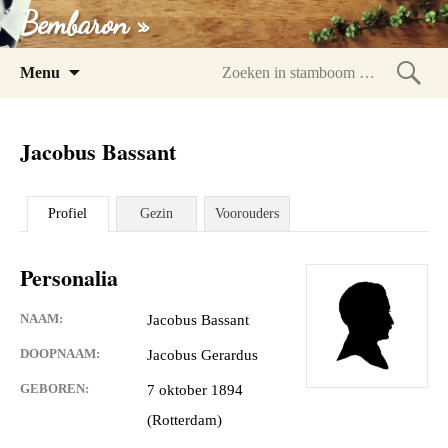
Bembaron »
Spring
Menu
naar
Zoeke
inhoud
in
Jacobus Bassant
stam
Profiel
Gezin
Voorouders
Personalia
NAAM:
Jacobus Bassant
DOOPNAAM:
Jacobus Gerardus
GEBOREN:
7 oktober 1894
(Rotterdam)