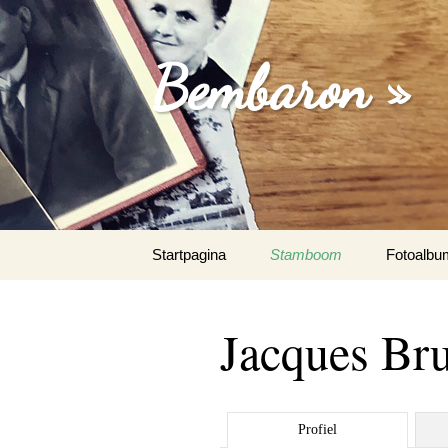
Bembaron »
Spring
Startpagina
Stamboom
Fotoalbu
naar
inhoud
Jacques Bru
Profiel