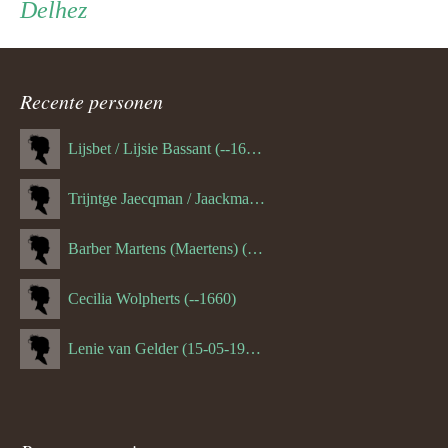
Delhez
ouder
navigatie
Recente personen
Lijsbet / Lijsie Bassant (--1687)
Trijntge Jaecqman / Jaackman (--1651)
Barber Martens (Maertens) (--1658)
Cecilia Wolpherts (--1660)
Lenie van Gelder (15-05-1970)