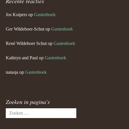
Recente reacties
Jos Kuipers
op
Gastenboek
Ger Wildeboer-Schut
op
Gastenboek
René Wildeboer Schut
op
Gastenboek
Kathryn and Paul
op
Gastenboek
natasja
op
Gastenboek
Zoeken in pagina’s
Zoeken
naar: