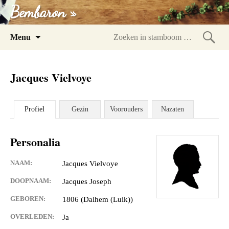
Bembaron »
Spring
Menu
naar
Zoeke
inhoud
in
Jacques Vielvoye
stam
Profiel
Gezin
Voorouders
Nazaten
Personalia
NAAM:
Jacques Vielvoye
DOOPNAAM:
Jacques Joseph
GEBOREN:
1806 (Dalhem (Luik))
OVERLEDEN:
Ja