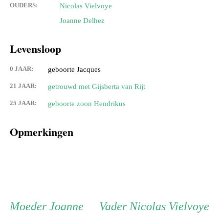
OUDERS:
Nicolas Vielvoye
Joanne Delhez
Levensloop
0 JAAR:
geboorte Jacques
21 JAAR:
getrouwd met Gijsberta van Rijt
25 JAAR:
geboorte zoon Hendrikus
Opmerkingen
Persoon
Moeder
Vader
Moeder
Joanne
Vader
Nicolas Vielvoye