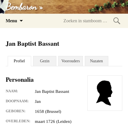
Bembaron »
Spring
Menu
naar
Zoeke
inhoud
in
Jan Baptist Bassant
stam
Profiel
Gezin
Voorouders
Nazaten
Personalia
NAAM:
Jan Baptist Bassant
DOOPNAAM:
Jan
GEBOREN:
1658 (Brussel)
OVERLEDEN:
maart 1726 (Leiden)