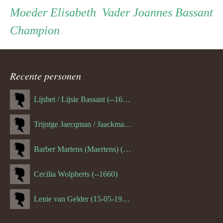
Persoon
Moeder
Vader
Moeder
Elisabeth
Vader
Joannes Bassant
Champion
ouder
navigatie
Recente personen
Lijsbet / Lijsie Bassant (--1687)
Trijntge Jaecqman / Jaackman (--1651)
Barber Martens (Maertens) (--1658)
Cecilia Wolpherts (--1660)
Lenie van Gelder (15-05-1970)