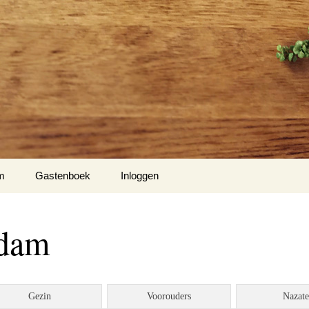
m
Gastenboek
Inloggen
ndam
Gezin
Voorouders
Nazat