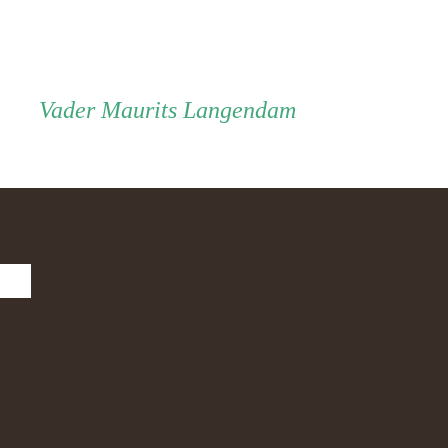
Vader
Vader
Maurits Langendam