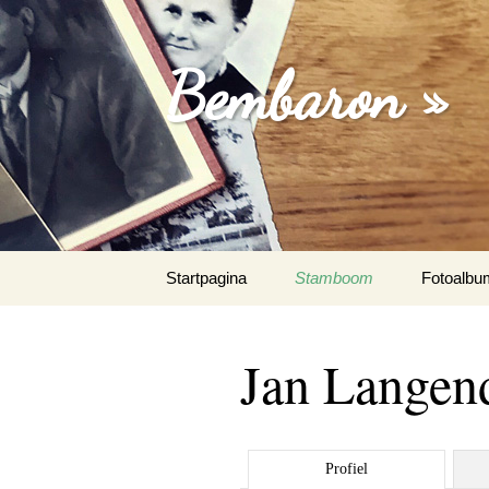
Bembaron »
Spring
Startpagina
Stamboom
Fotoalbu
naar
inhoud
Jan Lange
Profiel