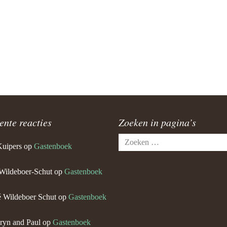
ente reacties
Zoeken in pagina’s
Zoeken
Kuipers
op
Gastenboek
naar:
Wildeboer-Schut
op
Gastenboek
 Wildeboer Schut
op
Gastenboek
ryn and Paul
op
Gastenboek