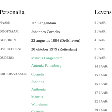
Personalia
Levens
NAAM:
0 JAAR:
Jan Langendam
DOOPNAAM:
2 JAAR:
Johannes Cornelis
GEBOREN:
4 JAAR:
22 augustus 1884 (Delfshaven)
OVERLEDEN:
6 JAAR:
30 oktober 1979 (Rotterdam)
OUDERS:
9 JAAR:
Maurits Langendam
Antonia Peltenburg
14 JAAR:
BROERS/ZUSSEN:
Cornelis
15 JAAR:
Johanna
15 JAAR:
Anthonia
17 JAAR:
Maurits
22 JAAR:
Wilhelmus
29 JAAR:
Cornelia