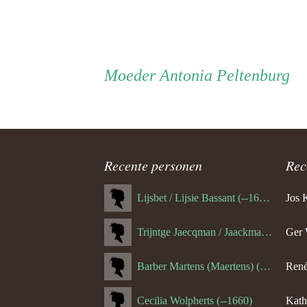
Persoon
Moeder
Moeder
Antonia Peltenburg
ouder
navigatie
Recente personen
Rec
Lijsbet / Lijsie Bassant (--1687)
Jos 
Trijntge Jaecqman / Jaackman (--1651)
Ger 
Barber Martens (Maertens) (--1658)
René
Cecilia Wolpherts (--1660)
Kath