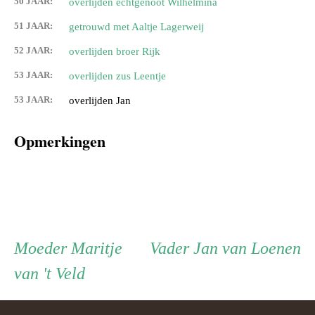
50 JAAR:
overlijden echtgenoot Wilhelmina
51 JAAR:
getrouwd met Aaltje Lagerweij
52 JAAR:
overlijden broer Rijk
53 JAAR:
overlijden zus Leentje
53 JAAR:
overlijden Jan
Opmerkingen
Persoon
Moeder
Vader
Moeder
Maritje
Vader
Jan van Loenen
van 't Veld
ouder