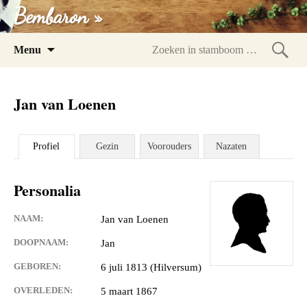
Bembaron »
Spring
Menu
naar
Zoeke
inhoud
in
Jan van Loenen
stam
Profiel
Gezin
Voorouders
Nazaten
Personalia
NAAM:
Jan van Loenen
DOOPNAAM:
Jan
GEBOREN:
6 juli 1813 (Hilversum)
OVERLEDEN:
5 maart 1867