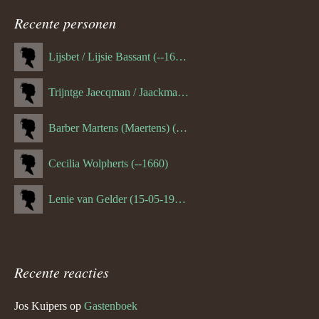
navigatie
Recente personen
Lijsbet / Lijsie Bassant (--1687)
Trijntge Jaecqman / Jaackman (--1651)
Barber Martens (Maertens) (--1658)
Cecilia Wolpherts (--1660)
Lenie van Gelder (15-05-1970)
Recente reacties
Jos Kuipers
op
Gastenboek