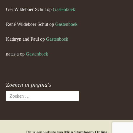
Ger Wildeboer-Schut
op
Gastenboek
René Wildeboer Schut
op
Gastenboek
Kathryn and Paul
op
Gastenboek
natasja
op
Gastenboek
Zoeken in pagina’s
Zoeken
naar:
Dit is een website van
Mijn Stamboom Online