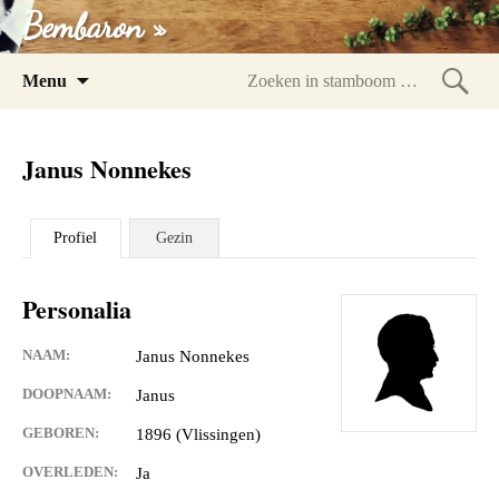
Bembaron »
Spring
Menu
naar
Zoeke
inhoud
in
Janus Nonnekes
stam
Profiel
Gezin
Personalia
NAAM:
Janus Nonnekes
DOOPNAAM:
Janus
GEBOREN:
1896 (Vlissingen)
OVERLEDEN:
Ja