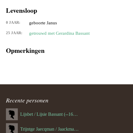
Levensloop
0 JAAR:
geboorte Janus
25 JAAR:
getrouwd met Gerardina Bassant
Opmerkingen
Recente personen
Lijsbet / Lijsie Bassant (--1687)
Trijntge Jaecqman / Jaackman (--1651)