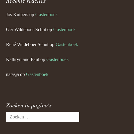
Recente reacties
Jos Kuipers
op
Gastenboek
Ger Wildeboer-Schut
op
Gastenboek
René Wildeboer Schut
op
Gastenboek
Kathryn and Paul
op
Gastenboek
natasja
op
Gastenboek
Zoeken in pagina’s
Zoeken
naar: