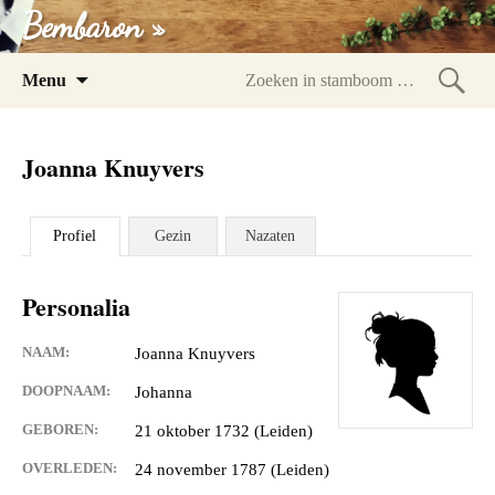
Bembaron »
Spring
Menu
naar
Zoeke
inhoud
in
Joanna Knuyvers
stam
Profiel
Gezin
Nazaten
Personalia
NAAM:
Joanna Knuyvers
DOOPNAAM:
Johanna
GEBOREN:
21 oktober 1732 (Leiden)
OVERLEDEN:
24 november 1787 (Leiden)