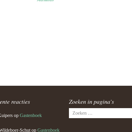
ente reacties
Zoeken in pagina’s
Zoeken
Kuipers
op
Gastenboek
naar:
Wildeboer-Schut
op
Gastenboek