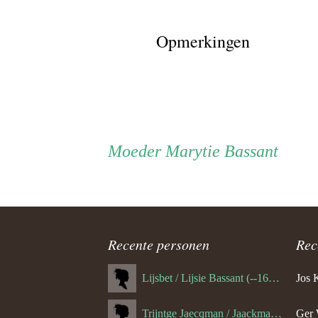
Opmerkingen
Persoon
Moeder
Moeder
Marytie Bassant
ouder
navigatie
Recente personen
Rec
Lijsbet / Lijsie Bassant (--1687)
Jos 
Trijntge Jaecqman / Jaackman (--1651)
Ger 