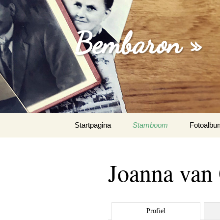
Bembaron »
Spring
Startpagina
Stamboom
Fotoalbu
naar
inhoud
Joanna van 
Profiel