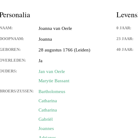
Personalia
Levens
NAAM:
0 JAAR:
Joanna van Oerle
DOOPNAAM:
23 JAAR:
Joanna
GEBOREN:
40 JAAR:
28 augustus 1766 (Leiden)
OVERLEDEN:
Ja
OUDERS:
Jan van Oerle
Marytie Bassant
BROERS/ZUSSEN:
Bartholomeus
Catharina
Catharina
Gabriël
Joannes
Adrianus