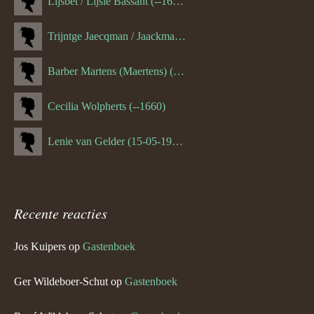
Lijsbet / Lijsie Bassant (--1687)
Trijntge Jaecqman / Jaackman (--1651)
Barber Martens (Maertens) (--1658)
Cecilia Wolpherts (--1660)
Lenie van Gelder (15-05-1970)
Recente reacties
Jos Kuipers
op
Gastenboek
Ger Wildeboer-Schut
op
Gastenboek