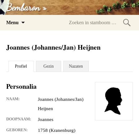
Bembaron »
Spring
Menu
naar
Zoeke
inhoud
in
Joannes (Johannes/Jan) Heijnen
stam
Profiel
Gezin
Nazaten
Personalia
NAAM:
Joannes (Johannes/Jan)
Heijnen
DOOPNAAM:
Joannes
GEBOREN:
1758 (Kranenburg)