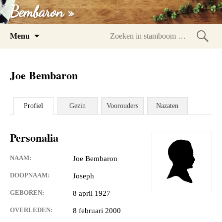
Bembaron »
Spring
Menu
naar
Zoeke
inhoud
in
Joe Bembaron
stam
Profiel
Gezin
Voorouders
Nazaten
Personalia
NAAM:
Joe Bembaron
DOOPNAAM:
Joseph
GEBOREN:
8 april 1927
OVERLEDEN:
8 februari 2000