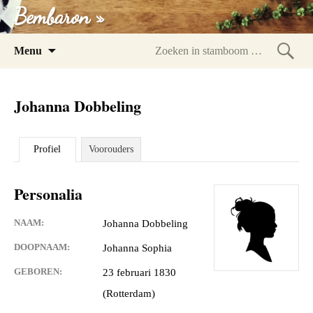
Bembaron »
Spring
Menu
naar
Zoeke
inhoud
in
Johanna Dobbeling
stam
Profiel
Voorouders
Personalia
NAAM:
Johanna Dobbeling
DOOPNAAM:
Johanna Sophia
GEBOREN:
23 februari 1830
(Rotterdam)