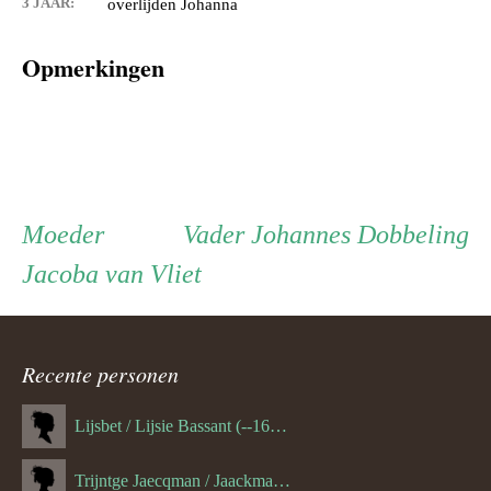
3 JAAR:
overlijden Johanna
Opmerkingen
Persoon
Moeder
Vader
Moeder
Vader
Johannes Dobbeling
Jacoba van Vliet
ouder
navigatie
Recente personen
Lijsbet / Lijsie Bassant (--1687)
Trijntge Jaecqman / Jaackman (--1651)