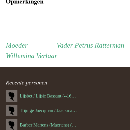
Opmerkingen
Persoon
Moeder
Vader
Moeder
Vader
Petrus Ratterman
Willemina Verlaar
ouder
navigatie
Recente personen
Lijsbet / Lijsie Bassant (--1687)
Trijntge Jaecqman / Jaackman (--1651)
Barber Martens (Maertens) (--1658)