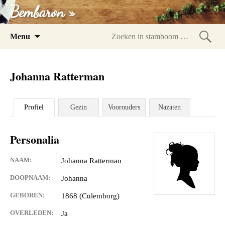
Bembaron »
Spring
Menu
naar
Zoeke
inhoud
in
Johanna Ratterman
stam
Profiel
Gezin
Voorouders
Nazaten
Personalia
NAAM:
Johanna Ratterman
DOOPNAAM:
Johanna
GEBOREN:
1868 (Culemborg)
OVERLEDEN:
Ja