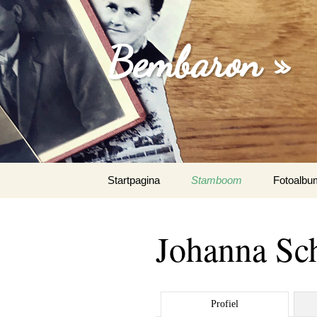
Bembaron »
Spring
Startpagina
Stamboom
Fotoalbu
naar
inhoud
Johanna Sc
Profiel