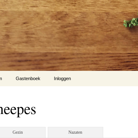
m
Gastenboek
Inloggen
heepes
Gezin
Nazaten