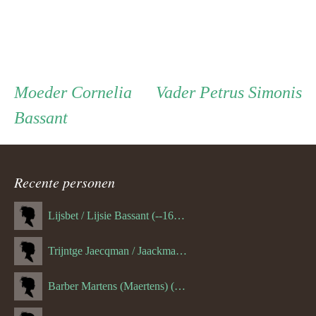
Persoon
Moeder
Vader
Moeder
Cornelia
Vader
Petrus Simonis
Bassant
ouder
navigatie
Recente personen
Lijsbet / Lijsie Bassant (--1687)
Trijntge Jaecqman / Jaackman (--1651)
Barber Martens (Maertens) (--1658)