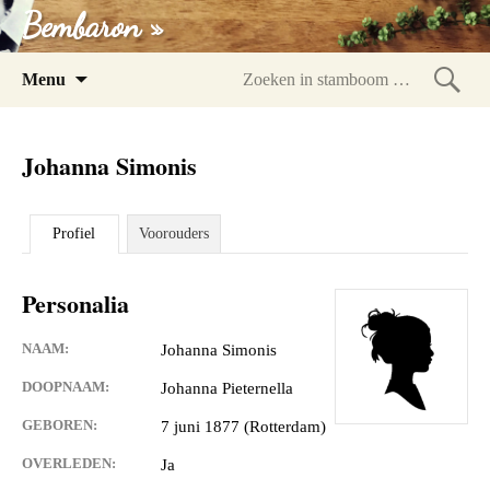
Bembaron »
Spring
Menu
naar
Zoeke
inhoud
in
Johanna Simonis
stam
Profiel
Voorouders
Personalia
NAAM:
Johanna Simonis
DOOPNAAM:
Johanna Pieternella
GEBOREN:
7 juni 1877 (Rotterdam)
OVERLEDEN:
Ja