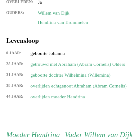
OVERLEDEN:
Ja
OUDERS:
Willem van Dijk
Hendrina van Brummelen
Levensloop
0 JAAR:
geboorte Johanna
28 JAAR:
getrouwd met Abraham (Abram Cornelis) Olders
31 JAAR:
geboorte dochter Wilhelmina (Willemina)
39 JAAR:
overlijden echtgenoot Abraham (Abram Cornelis)
44 JAAR:
overlijden moeder Hendrina
Persoon
Moeder
Vader
Moeder
Hendrina
Vader
Willem van Dijk