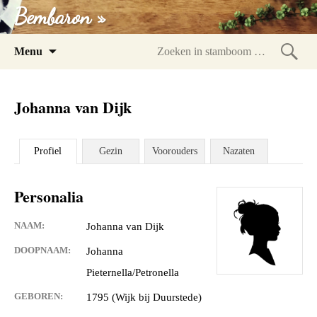
Bembaron »
Spring
Menu
naar
Zoeke
inhoud
in
Johanna van Dijk
stam
Profiel
Gezin
Voorouders
Nazaten
Personalia
NAAM:
Johanna van Dijk
DOOPNAAM:
Johanna
Pieternella/Petronella
GEBOREN:
1795 (Wijk bij Duurstede)