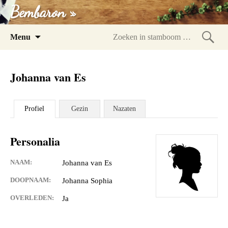
Bembaron »
Spring
Menu
naar
Zoeke
inhoud
in
Johanna van Es
stam
Profiel
Gezin
Nazaten
Personalia
NAAM:
Johanna van Es
DOOPNAAM:
Johanna Sophia
OVERLEDEN:
Ja